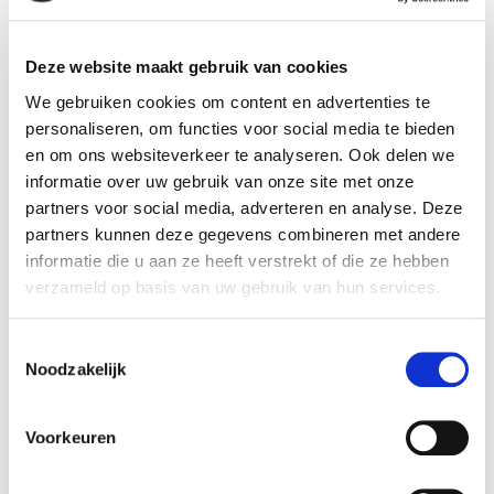
afbouwmaterialen. De klant staat bij ons centraal
en kwaliteit staat voorop. Met een nieuwe
gebruiksvriendelijke website, grote voorraad,
Deze website maakt gebruik van cookies
goede prijzen en persoonlijk advies kunnen wij je
We gebruiken cookies om content en advertenties te
helpen met je nieuwe project. De nieuwe website
personaliseren, om functies voor social media te bieden
van Egaline Online De …
Vervolgd
en om ons websiteverkeer te analyseren. Ook delen we
informatie over uw gebruik van onze site met onze
partners voor social media, adverteren en analyse. Deze
partners kunnen deze gegevens combineren met andere
informatie die u aan ze heeft verstrekt of die ze hebben
Badkamervloer egaliseren
verzameld op basis van uw gebruik van hun services.
3 september 2022
Toestemmingsselectie
In deze blog vertellen we je alles over een
Noodzakelijk
badkamervloer egaliseren. Hoe moet het, waar let
je op en wat doe je met vloerverwarming in je
badkamer en egaliseren? Hoe egaliseer je een
Voorkeuren
badkamervloer? Egaliseren in 4 stappen Wil jij je
badkamervloer egaliseren? Hieronder lees jij hoe