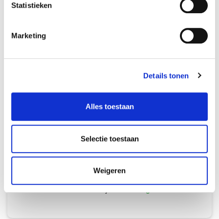
Statistieken
je eenvoudig in 4 stappen je badkamervloer kan
…
Vervolgd
Marketing
Details tonen
Hoe egaliseer ik een vloer na het
frezen van vloerverwarming?
Alles toestaan
17 augustus 2022
Na het frezen van vloerverwarming is het
noodzakelijk om de vloer te egaliseren. Door dit
Selectie toestaan
op de juiste wijze te doen voorkom je een vloer
waaraan je je voeten verbrandt en ben je
verzekerd van een kwalitatieve basis voor jouw
Weigeren
nieuwe vloer. Maar hoe egaliseer je een vloer na
het frezen? En hoe kies je …
Vervolgd