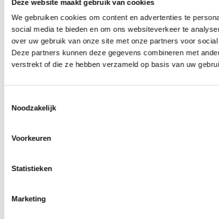
Deze website maakt gebruik van cookies
werken voor
optimale
We gebruiken cookies om content en advertenties te persona
bescherming.
social media te bieden en om ons websiteverkeer te analyse
over uw gebruik van onze site met onze partners voor social
Gemiddelde
Deze partners kunnen deze gegevens combineren met andere 
kosten per
verstrekt of die ze hebben verzameld op basis van uw gebru
oplossing
Uiteraard is het
Toestemmingsselectie
waterdicht maken
Noodzakelijk
van muren niet
kosteloos. Zo brengt
elke oplossing een
Voorkeuren
bepaald
kostenplaatje met
Statistieken
zich mee. We
hebben de
gemiddelde prijs per
Marketing
oplossing in een
overzichtelijk tabel