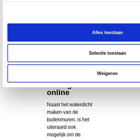
hieronder neergezet.
Voegwerken
impregneren
gevelbekl
Alles toestaan
€10 – 15 per
€8 – 15 per
€ 100 – 20
m2
m2
Selectie toestaan
Binnenmuren
Weigeren
waterdicht
met Egaline
online
Naast het waterdicht
maken van de
buitenmuren, is het
uiteraard ook
mogelijk om de