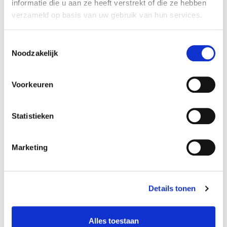
informatie die u aan ze heeft verstrekt of die ze hebben
verzameld op basis van uw gebruik van hun services.
Toestemmingsselectie
Noodzakelijk
Voorkeuren
Atlas ATUT (C1T 2-10 mm) 25kg standaard tegellijm
Zeer gemakkelijk verwerkbaar!
Statistieken
Geschikt voor Vloer en Wand binnen huis.
€
15,95
Marketing
Op voorraad
Details tonen
Alles toestaan