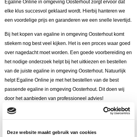
Egaline Online in omgeving Oosterhout zorgt ervoor dat
elke klus succesvol geklaard wordt. Hierbij hanteren we
een voordelige prijs en garanderen we een snelle levertijd.
Bij het kopen van egaline in omgeving Oosterhout komt
stiekem nog best veel kijken. Het is een proces waar goed
over nagedacht moet worden. Een goede voorbereiding en
het nodige onderzoek helpt bij het uitkiezen en bestellen
van de juiste egaline in omgeving Oosterhout. Natuurlijk
helpt Egaline Online je met het bestellen van de best
passende egaline in omgeving Oosterhout. Dit doen wij
door het aanbieden van professioneel advies!
Om je alvast op weg te helpen vind je hieronder een greep
uit de vragen die wij, samen met jou, beantwoorden om het
best mogelijke eindresultaat te behalen:
Deze website maakt gebruik van cookies