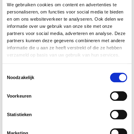
We gebruiken cookies om content en advertenties te
Welke ondervloer is gewenst?
personaliseren, om functies voor social media te bieden
Welk materiaal moet er gebruikt worden?
en om ons websiteverkeer te analyseren. Ook delen we
In welke ruimte wordt er geëgaliseerd?
informatie over uw gebruik van onze site met onze
partners voor social media, adverteren en analyse. Deze
partners kunnen deze gegevens combineren met andere
Een grote voorraad betekent een goede
informatie die u aan ze heeft verstrekt of die ze hebben
prijs
verzameld op basis van uw gebruik van hun services.
Omdat wij bij Egaline Online onze materialen ruim
Toestemmingsselectie
Noodzakelijk
inkopen, zijn wij in staat een goede prijs te garanderen aan
al onze klanten. Op deze manier is het bij ons ook mogelijk
groots in te kopen voor omvangrijke projecten. Zoals we al
Voorkeuren
zeiden; voor Egaline Online is geen klus te groot. Ook
betekent dit dat wij altijd een ruime voorraad hebben. Dit
Statistieken
zorgt ervoor dat wij een snelle levertijd kunnen
garanderen, waardoor jij snel voorzien zal zijn van de
Marketing