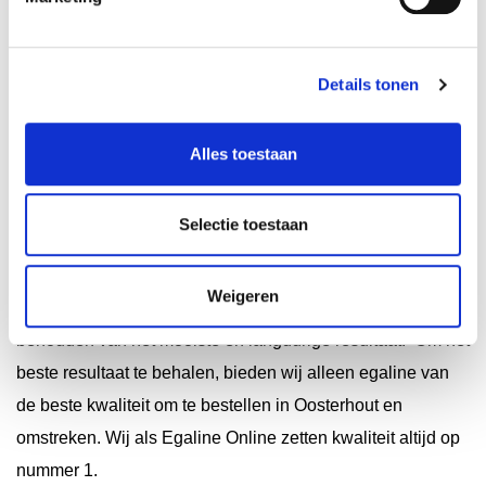
juiste materialen voor jouw project. Kortom, egaline kopen
bij Egaline online is de juiste keuze!
Details tonen
Kwaliteit staat bij ons op nummer 1
Alles toestaan
Wanneer je van plan bent om je vloer te laten egaliseren of
Selectie toestaan
voor een nieuwe tegelwand in je badkamer gaat, wil je
natuurlijk altijd investeren in kwaliteit. Het optimaal
Weigeren
afwerken van een vloer of tegelwand is essentieel voor het
behouden van het mooiste en langdurige resultaat. Om het
beste resultaat te behalen, bieden wij alleen egaline van
de beste kwaliteit om te bestellen in Oosterhout en
omstreken. Wij als Egaline Online zetten kwaliteit altijd op
nummer 1.