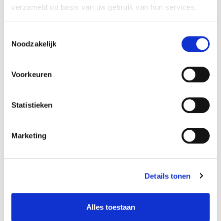
Onmisbaar bij
spetters te
verzameld op basis van uw gebruik van hun services.
badkamer renovaties.
voorkomen.
Waterdichting onder
Geschikt voor alle
Toestemmingsselectie
alle soorten tegels.
soorten primers.
Noodzakelijk
€
29,95
€
3,50
Voorkeuren
Op voorraad
Op voorraad
Statistieken
Marketing
Details tonen
Atlas Postar 100 (
Atlas WODER W
Alles toestaan
10-80 mm ) 25kg
sneldrogende