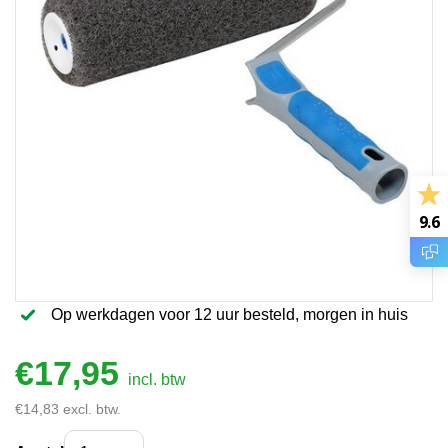
9.6
Op werkdagen voor 12 uur besteld, morgen in huis
€
17,95
incl. btw
€
14,83
excl. btw.
Egaline Online GTA Rapid Go! Finish Rollo Roller 18