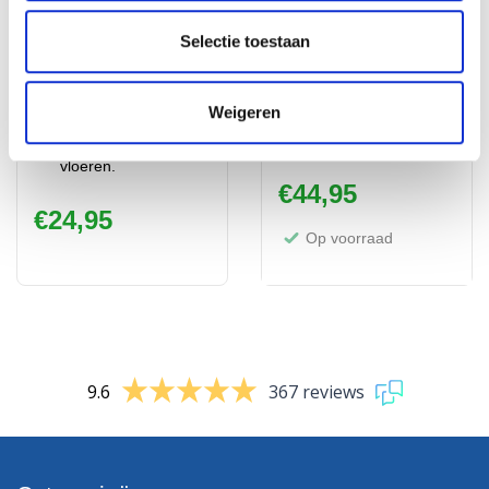
vloeibare dekvloer
afdichting coating
10kg
Selectie toestaan
Zeer gemakkelijk
Onmisbaar bij
verwerkbaar!
badkamer renovaties.
Hoge druksterkte
Weigeren
Waterdichting onder
zeer geschikt voor
alle soorten tegels.
zwaarbelaste
vloeren.
€
44,95
€
24,95
Op voorraad
9.6
367 reviews