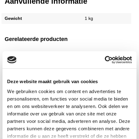
Aanvullende informatie
Gewicht
1 kg
Gerelateerde producten
Deze website maakt gebruik van cookies
We gebruiken cookies om content en advertenties te
personaliseren, om functies voor social media te bieden
en om ons websiteverkeer te analyseren. Ook delen we
Atlas WODER W
Egaline Online
informatie over uw gebruik van onze site met onze
sneldrogende
primer voorstrijk
partners voor social media, adverteren en analyse. Deze
afdichting coating
vachtroller 18cm
4.5kg
partners kunnen deze gegevens combineren met andere
Anti-spat roller helpt
informatie die u aan ze heeft verstrekt of die ze hebben