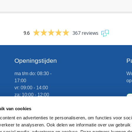
9.6
367 reviews
e
Openingstijden
P
ma t/m do: 08:30 -
Wo
17:00
op
vr: 09:00 - 14:00
za: 10:00 - 12:00
zo: gesloten
n
ik van cookies
Afhalen op afspraak
ontent en advertenties te personaliseren, om functies voor soci
erkeer te analyseren. Ook delen we informatie over uw gebruik
or social media, adverteren en analyse. Deze partners kunnen 