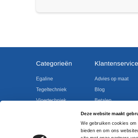
Categorieën
Klantenservic
Egaline
Advies op maat
Tegeltechniek
Blog
Vloertechniek
Betalen
Wandtechniek
Bezorgen en afhale
Deze website maakt gebru
Primer
Retourneren
We gebruiken cookies om c
bieden en om ons websitev
Waterafdichting
Alg. voorwaarden
site met onze partners vo