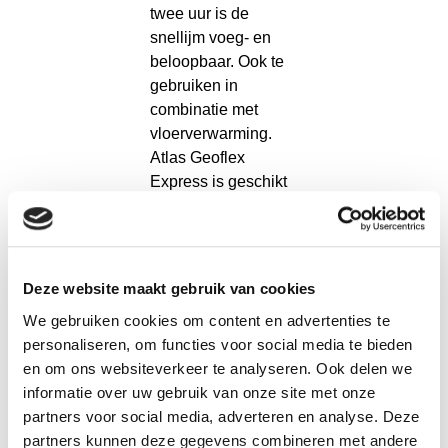
twee uur is de
snellijm voeg- en
beloopbaar. Ook te
gebruiken in
combinatie met
vloerverwarming.
Atlas Geoflex
Express is geschikt
voor tegels tot 60 bij
60 cm.
Deze website maakt gebruik van cookies
Atlas
We gebruiken cookies om content en advertenties te
Geoflex
personaliseren, om functies voor social media te bieden
Ultra
en om ons websiteverkeer te analyseren. Ook delen we
informatie over uw gebruik van onze site met onze
Als je op zoek bent
partners voor social media, adverteren en analyse. Deze
naar een tegellijm
partners kunnen deze gegevens combineren met andere
voor grotere tegels