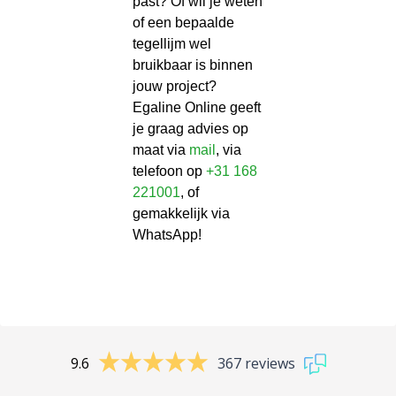
past? Of wil je weten
of een bepaalde
tegellijm wel
bruikbaar is binnen
jouw project?
Egaline Online geeft
je graag advies op
maat via
mail
, via
telefoon op
+31 168
221001
, of
gemakkelijk via
WhatsApp!
9.6
367 reviews