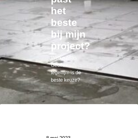
het
beste
bij mijn
project?
Welke Atlas
Geoflex
tegellijm is de
beste keuze?