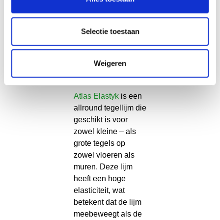
tijd hebt om de
tegels te plaatsen en
te corrigeren voordat
Selectie toestaan
de lijm droogt.
Weigeren
Atlas Elastyk
Atlas Elastyk
is een
allround tegellijm die
geschikt is voor
zowel kleine – als
grote tegels op
zowel vloeren als
muren. Deze lijm
heeft een hoge
elasticiteit, wat
betekent dat de lijm
meebeweegt als de