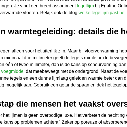
ngen. Je vindt een breed assortiment
tegellijm
bij Egaline Onli
r verwarmde vloeren. Bekijk ook de blog
welke tegellijm past het 
 warmtegeleiding: details die he
en alleen voor het uiterlijk zijn. Maar bij vloerverwarming h
n minimaal drie millimeter geeft de tegels ruimte om te bewegen
n één of twee millimeter, dan is de kans op scheurvorming aanm
l
voegmiddel
dat meebeweegt met de ondergrond. Naast de voe
unne tegels en een dunne lijmlaag geleiden warmte beter dan d
tig mogelijk aan. Gebruik een getande spaan en dek het tegelopp
stap die mensen het vaakst over
het lijmen is geen overbodige luxe. Het verbetert de hechting 
e kans op problemen achteraf. Zeker op poreuze of absorbere