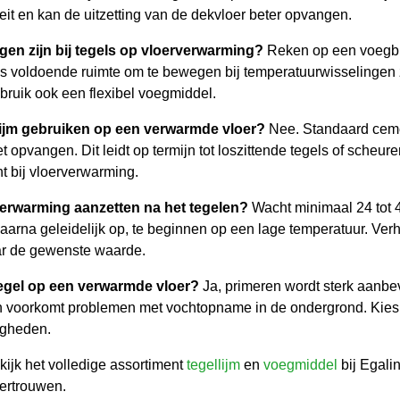
liteit en kan de uitzetting van de dekvloer beter opvangen.
en zijn bij tegels op vloerverwarming?
Reken op een voegbr
gels voldoende ruimte om te bewegen bij temperatuurwisselingen 
bruik ook een flexibel voegmiddel.
ijm gebruiken op een verwarmde vloer?
Nee. Standaard cement
t opvangen. Dit leidt op termijn tot loszittende tegels of scheu
cht bij vloerverwarming.
erwarming aanzetten na het tegelen?
Wacht minimaal 24 tot 4
aarna geleidelijk op, te beginnen op een lage temperatuur. Ver
ar de gewenste waarde.
tegel op een verwarmde vloer?
Ja, primeren wordt sterk aanbev
en voorkomt problemen met vochtopname in de ondergrond. Kies
igheden.
ijk het volledige assortiment
tegellijm
en
voegmiddel
bij Egali
ertrouwen.