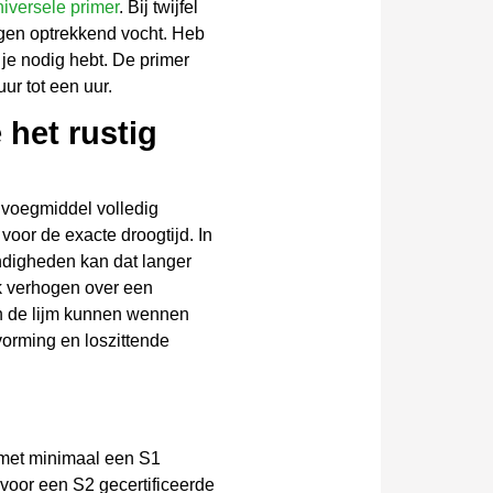
niversele primer
. Bij twijfel
egen optrekkend vocht. Heb
je nodig hebt. De primer
ur tot een uur.
 het rustig
 voegmiddel volledig
oor de exacte droogtijd. In
andigheden kan dat langer
jk verhogen over een
 en de lijm kunnen wennen
vorming en loszittende
m met minimaal een S1
 voor een S2 gecertificeerde