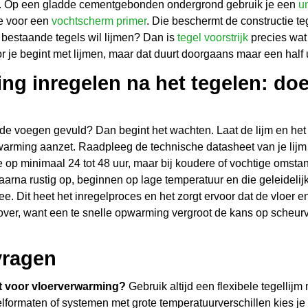
en. Op een gladde cementgebonden ondergrond gebruik je een
u
je voor een
vochtscherm primer
. Die beschermt de constructie t
p bestaande tegels wil lijmen? Dan is
tegel voorstrijk
precies wat 
r je begint met lijmen, maar dat duurt doorgaans maar een half u
ng inregelen na het tegelen: doe
 de voegen gevuld? Dan begint het wachten. Laat de lijm en het
warming aanzet. Raadpleeg de technische datasheet van je lijm v
 op minimaal 24 tot 48 uur, maar bij koudere of vochtige omst
arna rustig op, beginnen op lage temperatuur en die geleideli
e. Dit heet het inregelproces en het zorgt ervoor dat de vloer
 over, want een te snelle opwarming vergroot de kans op scheur
vragen
kt voor vloerverwarming?
Gebruik altijd een flexibele tegellij
gelformaten of systemen met grote temperatuurverschillen kies je