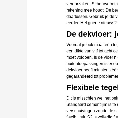
veroorzaken. Scheurvorming
rekening mee houdt. De bew
daartussen. Gebruik je de ve
eerder. Het goede nieuws? M
De dekvloer: 
Voordat je ook maar één teg
een dikte van vijf tot acht 
moet voldoen. Is de vloer n
buitentoepassingen is er o
dekvloer heeft minstens één
gegarandeerd tot probleme
Flexibele tege
Dit is misschien wel het bel
Standaard cementlijm is te s
verschuivingen zonder te sc
flexibiliteit, S2 is volledi