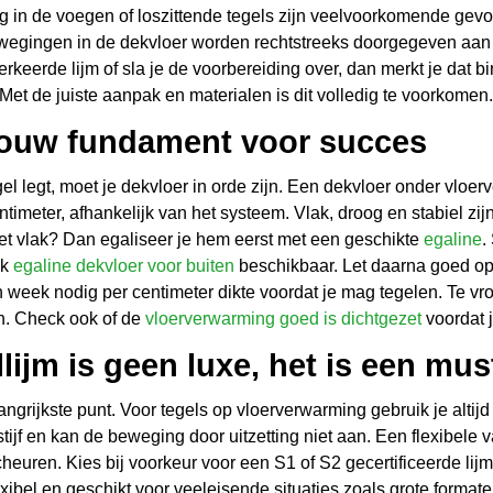
 in de voegen of loszittende tegels zijn veelvoorkomende gevol
egingen in de dekvloer worden rechtstreeks doorgegeven aan d
rkeerde lijm of sla je de voorbereiding over, dan merkt je dat b
et de juiste aanpak en materialen is dit volledig te voorkomen.
jouw fundament voor succes
el legt, moet je dekvloer in orde zijn. Een dekvloer onder vloer
centimeter, afhankelijk van het systeem. Vlak, droog en stabiel zi
iet vlak? Dan egaliseer je hem eerst met een geschikte
egaline
.
ok
egaline dekvloer voor buiten
beschikbaar. Let daarna goed op
 week nodig per centimeter dikte voordat je mag tegelen. Te vr
n. Check ook of de
vloerverwarming goed is dichtgezet
voordat j
llijm is geen luxe, het is een mus
angrijkste punt. Voor tegels op vloerverwarming gebruik je altijd 
tijf en kan de beweging door uitzetting niet aan. Een flexibele v
heuren. Kies bij voorkeur voor een S1 of S2 gecertificeerde lijm
g flexibel en geschikt voor veeleisende situaties zoals grote form