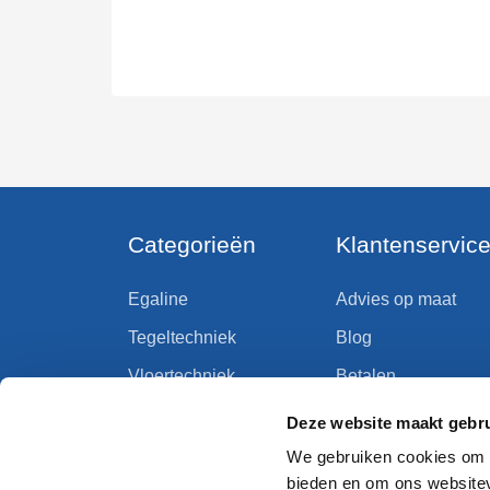
Categorieën
Klantenservic
Egaline
Advies op maat
Tegeltechniek
Blog
Vloertechniek
Betalen
Wandtechniek
Bezorgen en afhale
Deze website maakt gebru
Primer
Retourneren
We gebruiken cookies om c
bieden en om ons websitev