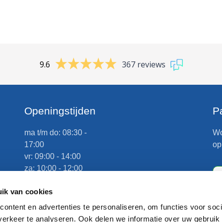
9.6
367 reviews
e
Openingstijden
P
ma t/m do: 08:30 -
Wo
17:00
op
vr: 09:00 - 14:00
za: 10:00 - 12:00
zo: gesloten
n
ik van cookies
Afhalen op afspraak
ontent en advertenties te personaliseren, om functies voor soci
erkeer te analyseren. Ook delen we informatie over uw gebruik