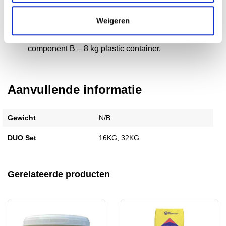
plastic containers.
Weigeren
Set van 32 kg is een zak 24kg component A en
component B – 8 kg plastic container.
Aanvullende informatie
Gewicht
N/B
DUO Set
16KG, 32KG
Gerelateerde producten