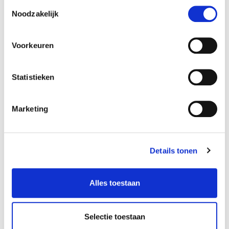
Toestemmingsselectie
Noodzakelijk
Specificaties
Voorkeuren
Maximale laagdikte 2 mm
Werkelijke hechting aan de betonnen ondergrond ≥
Statistieken
1,03 MPa
Verwerkingstijd na mengen van de ingrediënten ca. 1
Marketing
uur
Hechting van de bekledingen na ca. 12 uur
Details tonen
Geschat verbruik 1,75 kg/m2/1 mm laagdikte
Alles toestaan
Set van 16 kg in een plastic emmer: component A – 2
Selectie toestaan
x 6 kg papieren zakken, component B – 2 x 2 kg