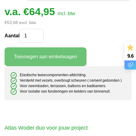
v.a.
€
64,95
incl. btw
€
53,68
excl. btw.
Atlas Woder Duo tweecomponenten waterafdichting se
Aantal
9.6
Toevoegen aan winkelwagen
Elastische tweecomponenten-afdichting.
Versterkt met vezels, overbrugt scheuren ( cement gebonden )
Voor zwembaden, terrassen, balkons en badkamers.
Voor isolatie van funderingen en kelders van binnenuit.
Atlas Woder duo voor jouw project