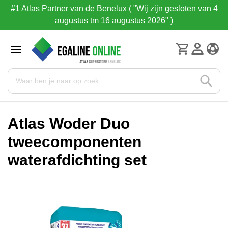
#1 Atlas Partner van de Benelux ( "Wij zijn gesloten van 4
augustus tm 16 augustus 2026" )
Atlas Woder Duo
tweecomponenten
waterafdichting set