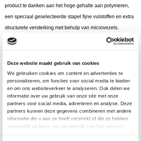
product te danken aan het hoge gehalte aan polymeren,
een speciaal geselecteerde stapel fijne vulstoffen en extra
structurele versterking met behulp van microvezels.
Daarnaast heeft het product een hoge mechanische
weerstand. De coating is bestand tegen tijdelijke -, directe
lichte voetverkeer. Ook is het Atlas Woder duo
Deze website maakt gebruik van cookies
vorstbestendig en ideaal voor oude -, vochtige gebouwen.
We gebruiken cookies om content en advertenties te
personaliseren, om functies voor social media te bieden
De dampdoorlatendheid in combinatie met
en om ons websiteverkeer te analyseren. Ook delen we
waterbestendigheid maakt de mortel perfect voor het
informatie over uw gebruik van onze site met onze
partners voor social media, adverteren en analyse. Deze
isoleren van scheidingswanden van (historische)
partners kunnen deze gegevens combineren met andere
gebouwen. Daarbij is het materiaal bestand tegen UV-
informatie die u aan ze heeft verstrekt of die ze hebben
verzameld op basis van uw gebruik van hun services.
straling en veroudering. Enorm duurzaam dus!