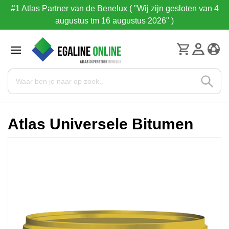
#1 Atlas Partner van de Benelux ( "Wij zijn gesloten van 4
augustus tm 16 augustus 2026" )
Atlas Universele Bitumen