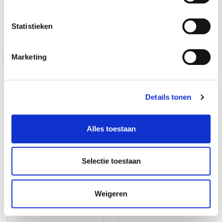
Statistieken
Aanvullende informatie
Marketing
Gewicht
N/B
Verpakking
20kg, 10kg, 5kg
Details tonen
Gerelateerde producten
Alles toestaan
Selectie toestaan
Weigeren