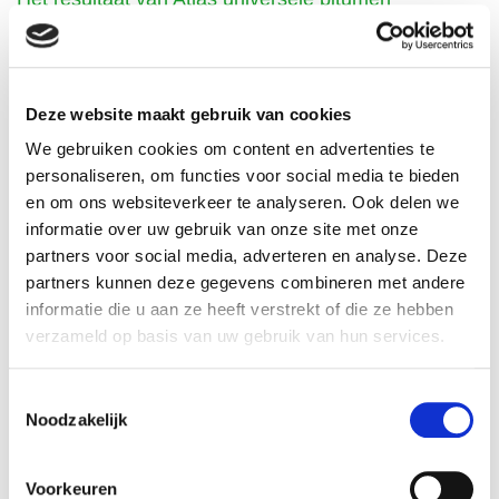
Na het gebruik van Atlas universele bitumen, beschik jij
over een fundering die beschermt tegen water en vocht.
Deze website maakt gebruik van cookies
Ook is het bestand tegen alle weersomstandigheden. Het
We gebruiken cookies om content en advertenties te
product is oplosmiddelvrij en bevat geen polychloriden van
personaliseren, om functies voor social media te bieden
en om ons websiteverkeer te analyseren. Ook delen we
fenolen en bifenylen.
informatie over uw gebruik van onze site met onze
partners voor social media, adverteren en analyse. Deze
partners kunnen deze gegevens combineren met andere
Specificaties
informatie die u aan ze heeft verstrekt of die ze hebben
verzameld op basis van uw gebruik van hun services.
Verbruik bij grondering ca. 0,2 kg/m² per laag
Verbruik bij het maken van vochtisolatie ca. 1,5 kg/m
Toestemmingsselectie
Noodzakelijk
2 /mm
20 / 10 of 5 kg verpakking emmer.
Voorkeuren