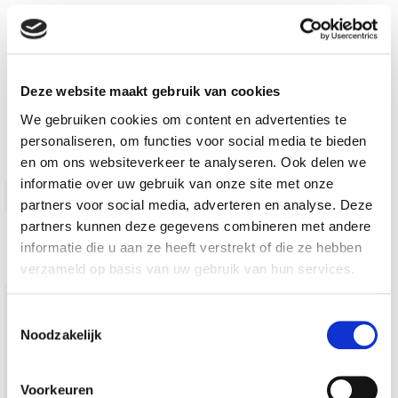
Verwerkingstemperatuur van +5 °C tot +30 °C
Standby-tijd ca. 4 uur
Voegen na 12/24 uur
Deze website maakt gebruik van cookies
We gebruiken cookies om content en advertenties te
personaliseren, om functies voor social media te bieden
Aanvullende informatie
en om ons websiteverkeer te analyseren. Ook delen we
informatie over uw gebruik van onze site met onze
Gewicht
25 kg
partners voor social media, adverteren en analyse. Deze
partners kunnen deze gegevens combineren met andere
ca. 1,6
Bulkdichtheid
informatie die u aan ze heeft verstrekt of die ze hebben
g/cm³
verzameld op basis van uw gebruik van hun services.
0,22 –
Toestemmingsselectie
0,25 l / 1
Noodzakelijk
kg
Voorkeuren
1,1 –