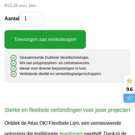
€
13,18
excl. btw.
Atlas OK! (C1TE 1-10 mm) 25kg elastische lijm aantal
Aantal
Toevoegen aan winkelwagen
Geavanceerde Dubbele Vezeltechnologie.
Mix van polypropyleen- en cellulosevezels.
Ideaal voor diverse toepassingen in huis.
Verbeterde sterkte en verwerkingseigenschappen.
9.6
Sterke en flexibele verbindingen voor jouw projecten
Ontdek de Atlas OK! Flexibele Lijm, een vernieuwende
oplossing die traditionele
tegellijmen
overtreft. Dankzij de