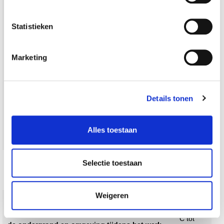
1,25 l / 5
Statistieken
kg
Mengverhouding (water/droge mix)
4,95 –
Marketing
5,6 l /
22,5 kg
Details tonen
5,5 ÷
6,25 l /
Alles toestaan
25 kg
2 mm ÷
Selectie toestaan
Min/max. lijmdikte
10 mm
Weigeren
van +5
Temperatuur van de lijmvoorbereiding en van
°C tot