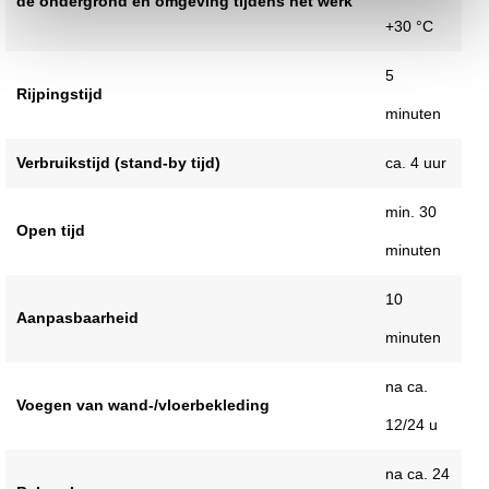
de ondergrond en omgeving tijdens het werk
+30 °C
5
Rijpingstijd
minuten
Verbruikstijd (stand-by tijd)
ca. 4 uur
min. 30
Open tijd
minuten
10
Aanpasbaarheid
minuten
na ca.
Voegen van wand-/vloerbekleding
12/24 u
na ca. 24