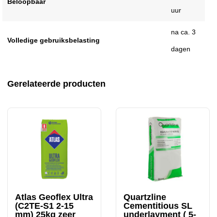
Beloopbaar
uur
na ca. 3
Volledige gebruiksbelasting
dagen
Gerelateerde producten
Atlas Geoflex Ultra
Quartzline
(C2TE-S1 2-15
Cementitious SL
mm) 25kg zeer
underlayment ( 5-