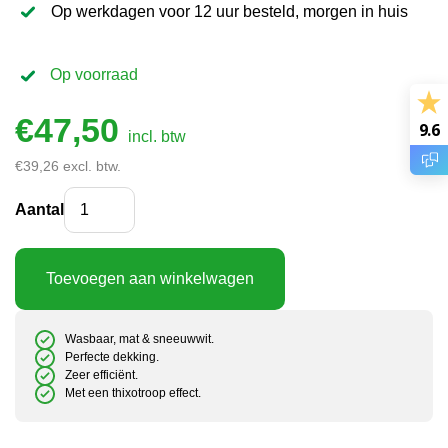
Op werkdagen voor 12 uur besteld, morgen in huis
Op voorraad
€
47,50
9.6
incl. btw
€
39,26
excl. btw.
Atlas optiFarba Latex Verf Wit 10L aantal
Aantal
Toevoegen aan winkelwagen
Wasbaar, mat & sneeuwwit.
Perfecte dekking.
Zeer efficiënt.
Met een thixotroop effect.