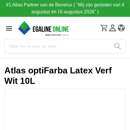
#1 Atlas Partner van de Benelux ( "Wij zijn gesloten van 4
augustus tm 16 augustus 2026" )
Atlas optiFarba Latex Verf
Wit 10L