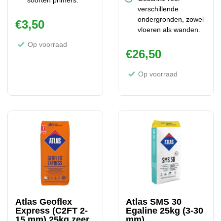
soorten primers.
verschillende
ondergronden, zowel
€
3,50
vloeren als wanden.
Op voorraad
€
26,50
Op voorraad
Atlas Geoflex
Atlas SMS 30
Express (C2FT 2-
Egaline 25kg (3-30
15 mm) 25kg zeer
mm)