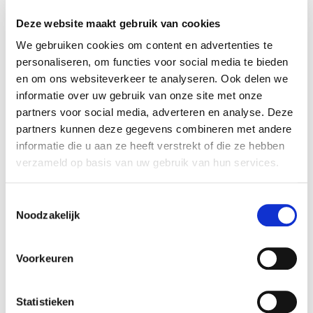
Verkrijgbaar in handige verpakkingen van 10 liter, geeft
Deze website maakt gebruik van cookies
Atlas optiFarba je de vrijheid om je ruimte te verfraaien met
We gebruiken cookies om content en advertenties te
een duurzame en mooie afwerking. Of je nu een
personaliseren, om functies voor social media te bieden
en om ons websiteverkeer te analyseren. Ook delen we
decoratieve touch wilt toevoegen of een beschermende
informatie over uw gebruik van onze site met onze
laag wilt creëren. Atlas optiFarba is de ideale keuze voor
partners voor social media, adverteren en analyse. Deze
partners kunnen deze gegevens combineren met andere
een langdurige uitstraling!
informatie die u aan ze heeft verstrekt of die ze hebben
verzameld op basis van uw gebruik van hun services.
Mogelijke ondergronden om te schilderen
Toestemmingsselectie
Noodzakelijk
Cementpleisters, cem-wap, dunne laag minerale pleisters,
gipspleisters en pleisters, polymeerpleisters, gipsplaten,
Voorkeuren
papierbehang, ongepleisterde muren van beton,
Statistieken
bakstenen, blokken, holle bakstenen.