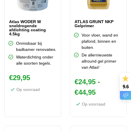
Atlas WODER W
ATLAS GRUNT NKP
sneldrogende
Gelprimer
afdichting coating
4.5kg
Voor vloer, wand en
plafond, binnen en
Onmisbaar bij
buiten.
badkamer renovaties.
De allernieuwste
Waterdichting onder
allround gel primer
alle soorten tegels.
van Atlas!
€
29,95
€
24,95
-
9.6
Op voorraad
Prijsklasse
€
44,95
Op voorraad