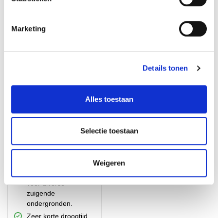
€
5,00
Op voorraad
Op voorraad
Marketing
Details tonen
Alles toestaan
Selectie toestaan
Atlas Uni-Grunt Primer
wand & vloer 5KG
Weigeren
Universele Primer
voor diverse
zuigende
ondergronden.
Zeer korte droogtijd