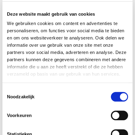
Deze website maakt gebruik van cookies
We gebruiken cookies om content en advertenties te
personaliseren, om functies voor social media te bieden
en om ons websiteverkeer te analyseren. Ook delen we
informatie over uw gebruik van onze site met onze
partners voor social media, adverteren en analyse. Deze
partners kunnen deze gegevens combineren met andere
informatie die u aan ze heeft verstrekt of die ze hebben
Kimband ATLAS (3G
Atlas Uni-Grunt Primer
verzameld op basis van uw gebruik van hun services.
125mm 10m)
wand & vloer 1KG
Onmisbaar bij
Universele Primer
Toestemmingsselectie
badkamer renovaties.
voor diverse
Noodzakelijk
zuigende
Hoge chemische
ondergronden.
bestendigheid tegen
een agressieve
Zeer korte droogtijd
Voorkeuren
omgeving.
15min tot maximaal
2uur.
€
24,95
Statistieken