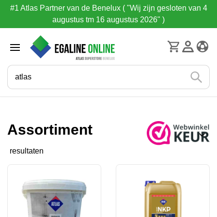
#1 Atlas Partner van de Benelux ( "Wij zijn gesloten van 4
augustus tm 16 augustus 2026" )
Assortiment
resultaten