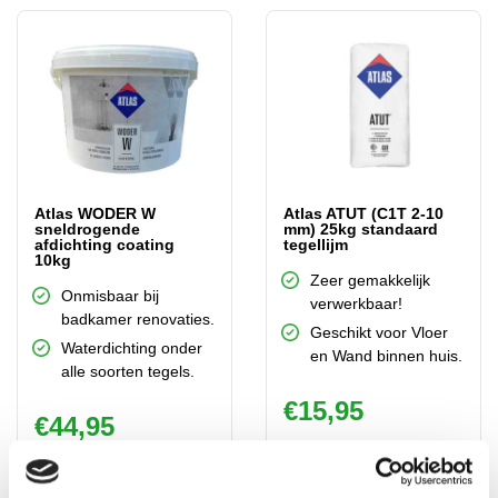
Atlas WODER W
Atlas ATUT (C1T 2-10
sneldrogende
mm) 25kg standaard
afdichting coating
tegellijm
10kg
Zeer gemakkelijk
Onmisbaar bij
verwerkbaar!
badkamer renovaties.
Geschikt voor Vloer
Waterdichting onder
en Wand binnen huis.
alle soorten tegels.
€
15,95
€
44,95
Op voorraad
Op voorraad